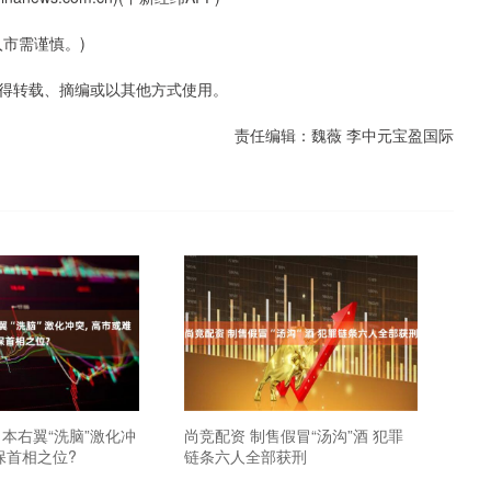
市需谨慎。)
得转载、摘编或以其他方式使用。
责任编辑：魏薇 李中元宝盈国际
日本右翼“洗脑”激化冲
尚竞配资 制售假冒“汤沟”酒 犯罪
保首相之位?
链条六人全部获刑