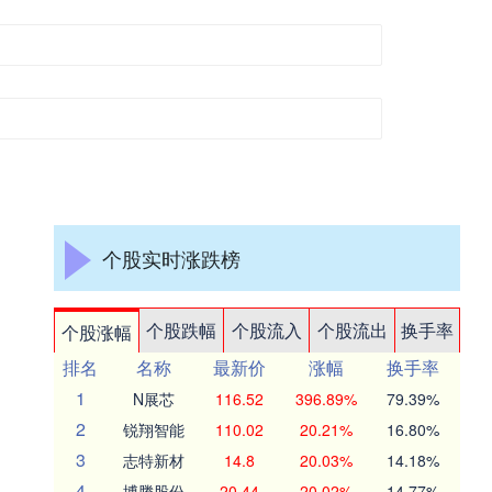
个股实时涨跌榜
个股跌幅
个股流入
个股流出
换手率
个股涨幅
排名
名称
最新价
涨幅
换手率
1
N展芯
116.52
396.89%
79.39%
2
锐翔智能
110.02
20.21%
16.80%
3
志特新材
14.8
20.03%
14.18%
4
博腾股份
20.44
20.02%
14.77%