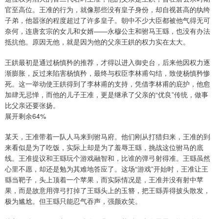
官至高位。王准的行为，就像那些没有皇子身份，却自视甚高的纨绔
子弟，他嚣张的程度超过了许多皇子。朝中不少大臣都被他气得无可
奈何，连唐玄宗的女儿和女婿——永穆公主和驸马王繇，也没有办法
抵抗他。原因无他，就是因为他的父亲王鉷的权力实在太大。
王鉷最初是通过杨慎矜的推荐，才得以进入御史台，后来他因权力逐
渐膨胀，反过来陷害杨慎矜，最终与权臣李林甫勾结，致使杨慎矜惨
死。这一举动使王鉷得到了李林甫的支持，凭借李林甫的庇护，他愈
加肆无忌惮，而他的儿子王准，更是继承了父亲的“优良”传统，做事
比父亲还要张扬。
展开剩余64%
某天，王准带着一队人马来到驸马府。他们刚从打猎归来，王准的到
来看似是为了吃饭，实际上却是为了羞辱王繇，挑战这位驸马的底
线。王准提议和王繇玩个游戏融智和，比谁的弹弓射得准。王繇虽然
心里不愿，却还是勉为其难地答应了。这场“游戏”开始时，王准让王
繇当靶子，头上顶着一个苹果，而实际情况是，王准并没有射中苹
果，而是故意用弹弓打掉了王繇头上的玉簪，把王繇弄得披头散发，
极为尴尬。但王繇只能忍气吞声，强颜欢笑。