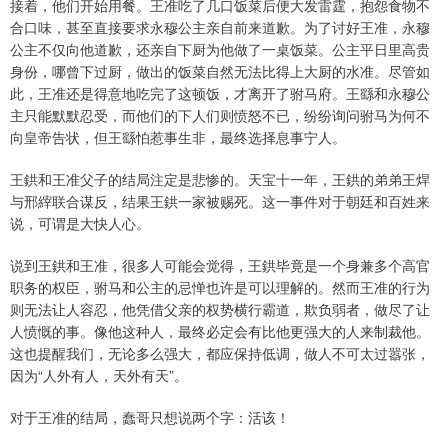
接着，他们开始用餐。王准吃了几口饭菜后便大发雷霆，抱怨食物不
合口味，甚至直接要求永穆公主亲自前来道歉。为了讨好王准，永穆
公主不仅向他道歉，还亲自下厨为他做了一桌饭菜。公主平日里高贵
身份，哪曾下过厨，做出的饭菜自然无法比得上大厨的水准。尽管如
此，王准还是得意地吃完了这顿饭，才离开了驸马府。王繇和永穆公
主只能默默忍受，而他们的下人们则愤怒不已，纷纷询问驸马为何不
向皇帝告状，但王繇怕惹事生非，最终选择息事宁人。
王鉷和王准父子的结局注定是悲惨的。天宝十一年，王鉷的弟弟王焊
与邢縡联合谋反，结果王鉷一家被赐死。这一事件对于朝廷和百姓来
说，可谓是大快人心。
说到王鉷和王准，很多人可能会觉得，王鉷毕竟是一个身兼多个高官
职务的权臣，驸马和公主的忌惮也许是可以理解的。然而王准的行为
则无法让人容忍，他凭借父亲的权势横行霸道，欺负弱者，做尽了让
人愤慨的事。像他这种人，最终必定会有比他更强大的人来制裁他。
这也提醒我们，无论多么强大，都应保持低调，做人不可太过嚣张，
因为“人外有人，天外有天”。
对于王准的结局，蠢哥只想说两个字：活该！