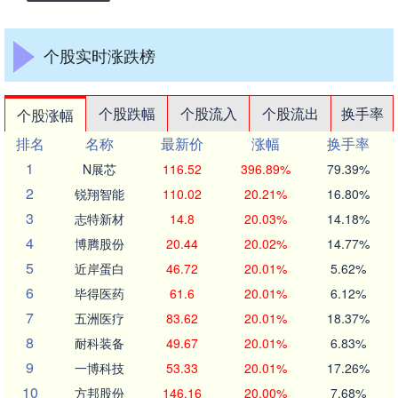
个股实时涨跌榜
个股跌幅
个股流入
个股流出
换手率
个股涨幅
排名
名称
最新价
涨幅
换手率
1
N展芯
116.52
396.89%
79.39%
2
锐翔智能
110.02
20.21%
16.80%
3
志特新材
14.8
20.03%
14.18%
4
博腾股份
20.44
20.02%
14.77%
5
近岸蛋白
46.72
20.01%
5.62%
6
毕得医药
61.6
20.01%
6.12%
7
五洲医疗
83.62
20.01%
18.37%
8
耐科装备
49.67
20.01%
6.83%
9
一博科技
53.33
20.01%
17.26%
10
方邦股份
146.16
20.00%
7.68%