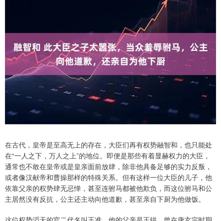
在古代，皇帝是至高无上的存在，大臣们再有权势融智和，也只能处
在“一人之下，万人之上”的地位。即便是那些有着显赫权力的大臣，
通常也不敢在皇帝或是皇亲面前放肆，除非他具备足够的实力反叛，
或者像汉献帝和曹操那样的特殊关系。但有这样一位大臣的儿子，他
依靠父亲的权势肆无忌惮，甚至连驸马都被他欺负，而这位驸马和公
主居然没有反抗，公主还主动向他道歉，甚至亲自下厨为他做饭。
这位权势滔天的官二代名叫王准，他的父亲是王鉷，曾在唐玄宗时期