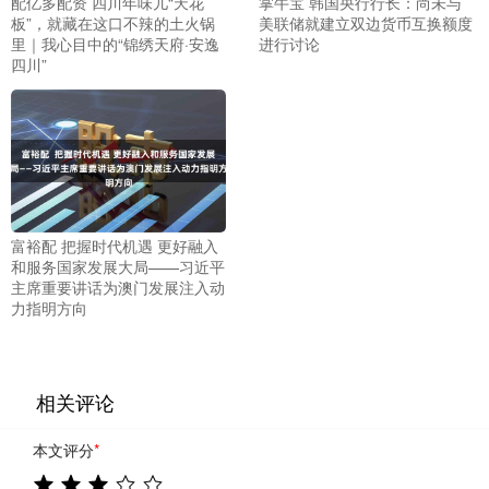
配亿多配资 四川年味儿“天花
掌牛宝 韩国央行行长：尚未与
板”，就藏在这口不辣的土火锅
美联储就建立双边货币互换额度
里｜我心目中的“锦绣天府·安逸
进行讨论
四川”
富裕配 把握时代机遇 更好融入
和服务国家发展大局——习近平
主席重要讲话为澳门发展注入动
力指明方向
相关评论
本文评分
*