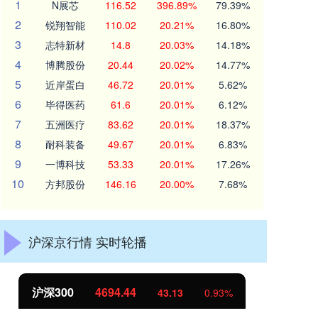
1
N展芯
116.52
396.89%
79.39%
2
锐翔智能
110.02
20.21%
16.80%
3
志特新材
14.8
20.03%
14.18%
4
博腾股份
20.44
20.02%
14.77%
5
近岸蛋白
46.72
20.01%
5.62%
6
毕得医药
61.6
20.01%
6.12%
7
五洲医疗
83.62
20.01%
18.37%
8
耐科装备
49.67
20.01%
6.83%
9
一博科技
53.33
20.01%
17.26%
10
方邦股份
146.16
20.00%
7.68%
沪深京行情 实时轮播
北证50
1134.24
创
11.37
1.01%