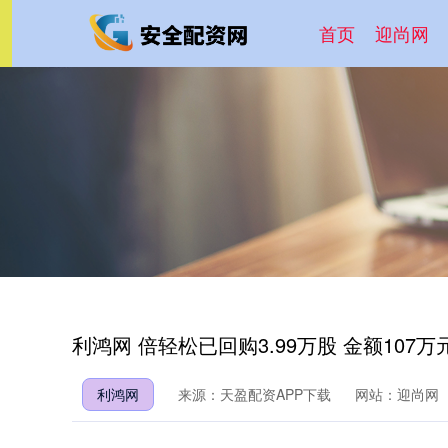
首页
迎尚网
利鸿网 倍轻松已回购3.99万股 金额107万
利鸿网
来源：天盈配资APP下载
网站：迎尚网