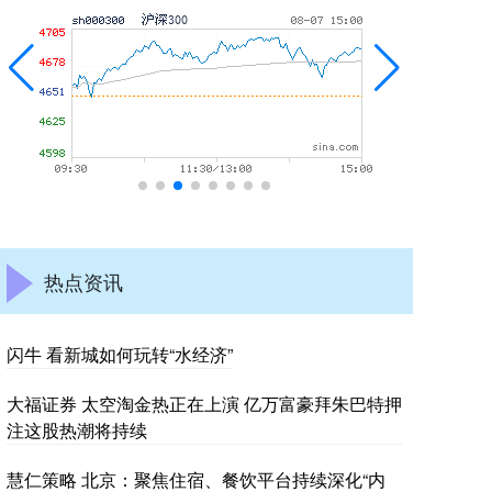
热点资讯
闪牛 看新城如何玩转“水经济”
大福证券 太空淘金热正在上演 亿万富豪拜朱巴特押
注这股热潮将持续
慧仁策略 北京：聚焦住宿、餐饮平台持续深化“内