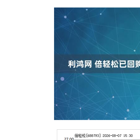
深证成指
14311.01
.68
1.02%
200.89
1