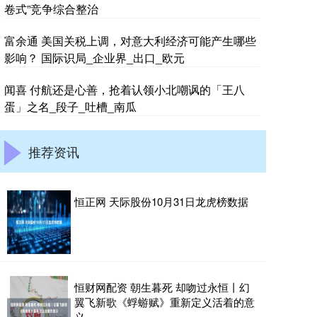
卷式”竞争综合整治
富余通 美国关税上调，对意大利经济可能产生哪些
影响？ 国际识局_企业界_出口_欧元
闻喜 付航还是心善，抢着认领小北嘲讽的「王八
蛋」之名_段子_吐槽_南瓜
推荐资讯
恒正网 天际股份10月31日龙虎榜数据
恒财网配资 朝生暮死 却吻过永恒丨幻
翼飞新歌《蜉蝣赋》重新定义活着的意
义