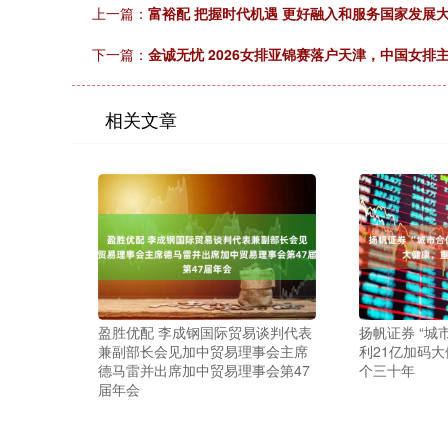
上一篇：
富裕配 把握时代机遇 更好融入和服务国家发展
下一篇：
金诚无忧 2026女排亚锦赛落户天津，中国女排
相关文章
盈胜优配 李成钢国际贸易谈判代表
扬帆证券 “城
兼副部长会见加中贸易理事会主席
利21亿加码
德马雷并出席加中贸易理事会第47
个三十年
届年会