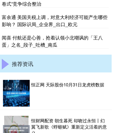
卷式”竞争综合整治
富余通 美国关税上调，对意大利经济可能产生哪些
影响？ 国际识局_企业界_出口_欧元
闻喜 付航还是心善，抢着认领小北嘲讽的「王八
蛋」之名_段子_吐槽_南瓜
推荐资讯
恒正网 天际股份10月31日龙虎榜数据
恒财网配资 朝生暮死 却吻过永恒丨幻
翼飞新歌《蜉蝣赋》重新定义活着的意
义