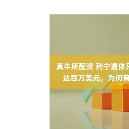
深证成指
14311.01
.68
1.02%
200.89
1