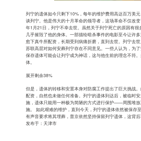
列宁的遗体如今只剩下10%，每年的维护费用高达百万美
谈列宁。他是伟大的十月革命的领导者，这场革命不仅改变
年1月21日，列宁不幸去世。虽然关于列宁死亡的原因有很
几乎摧毁了他的身体。一部描绘暗杀事件的电影至今让许多
愈下真牛所配资，长期受到病痛折磨，直到去世。列宁去世
苏联高层对如何安葬列宁存在不同意见。一些人认为，为了
保存遗体可能会让列宁成为神话，这与他生前的理念不符。
体。
展开剩余38%
但是，遗体的转移和安置本身对防腐工作提出了巨大挑战。
配资，自然也未做任何准备。列宁的遗体到达后，被临时安
施，遗体只能用一种极为简陋的方式进行保护——周围堆放
施。 如此艰难的维护，直到今天，列宁的遗体依然被保存
有声音要求将其埋葬，普京依然坚持保留列宁遗体，这背后
发布于：天津市