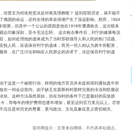
元，但普京为何依然坚决反对将其埋葬呢？ 提到苏联历史，就不能不
了俄国的命运，还对全球的革命浪潮产生了深远影响。然而，1924
多猜测，但其中一个公认的原因是他在1918年遭遇枪击，这次暗杀
观众印象深刻，至今无法忘怀。 这次枪击事件后，列宁的健康每况
后，如何处理他的遗体成为了当时苏联领导人和人民的热门话题。
安抚人民，应该保存列宁的遗体；而另一些人则认为真牛所配资，
最终，在广泛讨论和响应人民群众的诉求下，决定保存列宁的遗
由于这是一个秘密行动，秋明的地方官员并未提前得到通知真牛所
放在一间会议室内。由于缺乏在莫斯科时那样完善的冷冻和防腐设
冰块。这种方法虽然原始，但在当时的条件下已是最好的应急措
至今，而每年的维护费用也逐年增加，甚至达到百万美元以上。尽管
不仅仅是对历史的尊重，更与政治、文化及象征意义密切相关。
迎尚网提示：文章来自网络，不代表本站观点。