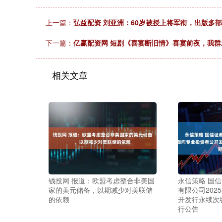
上一篇：
弘益配资 刘亚洲：60岁被授上将军衔，出版多部
下一篇：
亿赢配资网 短剧《喜宴断旧情》喜宴前夜，我
相关文章
钱投网 报道：欧盟考虑整合非美国
永信策略 国信
家的美元储备，以期减少对美联储
有限公司202
的依赖
开发行永续次
行公告