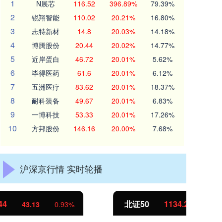
1
N展芯
116.52
396.89%
79.39%
2
锐翔智能
110.02
20.21%
16.80%
3
志特新材
14.8
20.03%
14.18%
4
博腾股份
20.44
20.02%
14.77%
5
近岸蛋白
46.72
20.01%
5.62%
6
毕得医药
61.6
20.01%
6.12%
7
五洲医疗
83.62
20.01%
18.37%
8
耐科装备
49.67
20.01%
6.83%
9
一博科技
53.33
20.01%
17.26%
10
方邦股份
146.16
20.00%
7.68%
沪深京行情 实时轮播
北证50
1134.24
创
11.37
1.01%