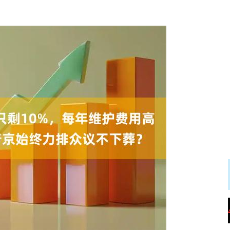
沪深300
4694.44
.42%
43.13
0.93%