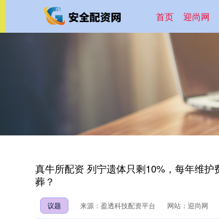
首页
迎尚网
真牛所配资 列宁遗体只剩10%，每年维
葬？
议题
来源：盈透科技配资平台
网站：迎尚网