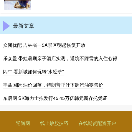
最新文章
众团优配 吉林省一5A景区明起恢复开放
乐众盈 带娃暑期亲子酒店实测，避坑不踩雷的入住心得
闪牛 看新城如何玩转“水经济”
丰益国际 油价回落，特朗普呼吁下调汽油零售价
东启网 SK海力士拟发行45.45万亿韩元新存托凭证
迎尚网
线上炒股技巧
在线期货配资开户