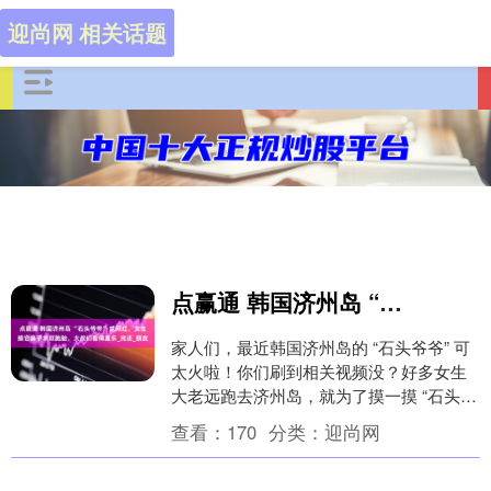
迎尚网 相关话题
点赢通 韩国济州岛 “石头爷爷” 成网红，女生摸它鼻子求双胞胎，大叔们看得直乐_完还_朋友
家人们，最近韩国济州岛的 “石头爷爷” 可
太火啦！你们刷到相关视频没？好多女生
大老远跑去济州岛，就为了摸一摸 “石头爷
爷” 的鼻子，据说这样就能求到双胞胎，这
查看：
170
分类：
迎尚网
事....