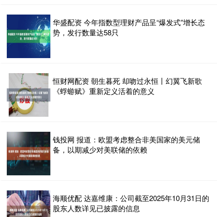
华盛配资 今年指数型理财产品呈“爆发式”增长态
势，发行数量达58只
恒财网配资 朝生暮死 却吻过永恒丨幻翼飞新歌
《蜉蝣赋》重新定义活着的意义
钱投网 报道：欧盟考虑整合非美国家的美元储
备，以期减少对美联储的依赖
海顺优配 达嘉维康：公司截至2025年10月31日的
股东人数详见已披露的信息