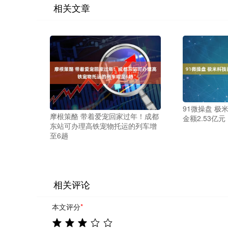
相关文章
91微操盘 极
摩根策酪 带着爱宠回家过年！成都
金额2.53亿元
东站可办理高铁宠物托运的列车增
至6趟
相关评论
本文评分
*