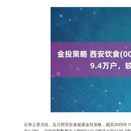
深证成指
14311.01
.68
1.02%
200.89
1
证券之星消息，近日西安饮食披露金投策略，截至2025年10月
为1.08%。户均持股数量由上期的6171.0股减少至6105.