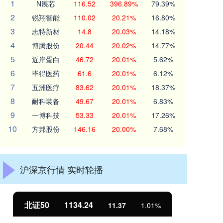
1
N展芯
116.52
396.89%
79.39%
2
锐翔智能
110.02
20.21%
16.80%
3
志特新材
14.8
20.03%
14.18%
4
博腾股份
20.44
20.02%
14.77%
5
近岸蛋白
46.72
20.01%
5.62%
6
毕得医药
61.6
20.01%
6.12%
7
五洲医疗
83.62
20.01%
18.37%
8
耐科装备
49.67
20.01%
6.83%
9
一博科技
53.33
20.01%
17.26%
10
方邦股份
146.16
20.00%
7.68%
沪深京行情 实时轮播
北证50
1134.24
创
11.37
1.01%