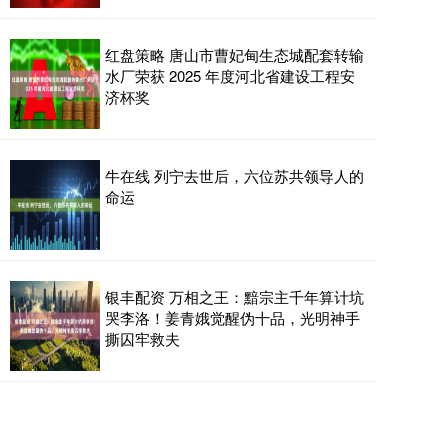
红盘策略 唐山市曹妃甸生态城配套转输
水厂荣获 2025 年度河北省建设工程安
济杯奖
牛在线 列宁去世后，六位苏共领导人的
命运
银丰配资 万相之王：黯宗主千年算计坑
哭李洛！姜青娥觉醒伪十品，光明神手
撕囚牢救夫