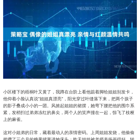
小区楼下的梧桐叶又黄了，我蹲在台阶上看他踮着脚给姐姐别发卡，
他仰着小脸认真说"姐姐真漂亮"，阳光穿过叶缝落下来，把两个孩子
的影子叠成小小的一团。风掀起姐姐的裙摆，她弯下腰把他的围巾系
紧，发梢扫过弟弟冻红的鼻尖，两个人的笑声撞在一起，惊飞了枝桠
上的麻雀。
这对小姐弟的日常，藏着最动人的亲情密码。上周姐姐发烧，他偷偷
把攒了三个月的糖果罐塞进她床头；昨天姐姐被老师表扬画得好，转