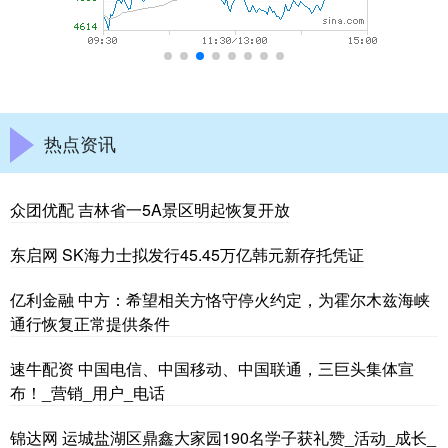
热点资讯
众团优配 吉林省一5A景区明起恢复开放
东启网 SK海力士拟发行45.45万亿韩元新存托凭证
亿利金融 中方：希望相关方恪守停火约定，为霍尔木兹海峡
通行恢复正常提供条件
速牛配资 中国电信、中国移动、中国联通，三巨头集体宣
布！_营销_用户_电话
锦达网 运城盐湖区鼎鑫大家园190名学子获礼赞_活动_成长_