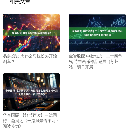
相关文章
易多投资 为什么马拉松热开始
金智股配 中数动态 | 二十四节
刹车？
气·诗书画乐作品巡展（苏州
站）明日开展
华泰国际 【好书荐读】与法同
行主题周之《一路风景看不尽：
阅读苏力》