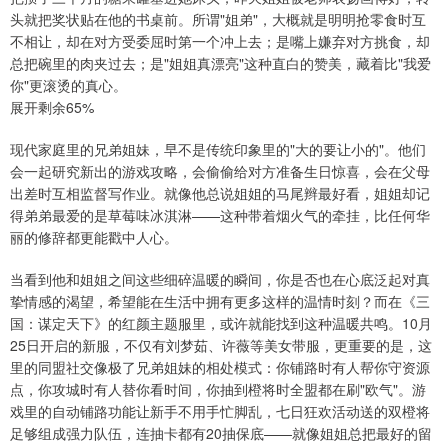
头就把奖状贴在他的书桌前。所谓"姐弟"，大概就是明明抢零食时互
不相让，却在对方受委屈时第一个冲上去；是嘴上嫌弃对方挑食，却
总把碗里的肉夹过去；是"姐姐真漂亮"这种直白的赞美，藏着比"我爱
你"更滚烫的真心。
展开剩余65%
现代家庭里的兄弟姐妹，早不是传统印象里的"大的要让小的"。他们
会一起研究新出的游戏攻略，会偷偷给对方准备生日惊喜，会在父母
出差时互相监督写作业。就像他总说姐姐的马尾辫最好看，姐姐却记
得弟弟最爱的是草莓味冰淇淋——这种带着烟火气的牵挂，比任何华
丽的修辞都更能戳中人心。
当看到他和姐姐之间这些细碎温暖的瞬间，你是否也在心底泛起对真
挚情感的渴望，希望能在生活中拥有更多这样的温情时刻？而在《三
国：谋定天下》的红颜主题服里，或许就能找到这种温暖共鸣。10月
25日开启的新服，不仅有刘梦茹、许薇等美女带服，更重要的是，这
里的同盟社交像极了兄弟姐妹的相处模式：你铺路时有人帮你守资源
点，你攻城时有人替你看时间，你抽到橙将时全盟都在刷"欧气"。游
戏里的自动铺路功能让新手不用手忙脚乱，七日狂欢活动送的双橙将
足够组成强力队伍，连抽卡都有20抽保底——就像姐姐总把最好的留