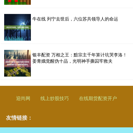
牛在线 列宁去世后，六位苏共领导人的命运
银丰配资 万相之王：黯宗主千年算计坑哭李洛！
姜青娥觉醒伪十品，光明神手撕囚牢救夫
迎尚网
线上炒股技巧
在线期货配资开户
友情链接：