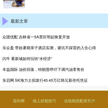
最新文章
众团优配 吉林省一5A景区明起恢复开放
乐众盈 带娃暑期亲子酒店实测，避坑不踩雷的入住心得
闪牛 看新城如何玩转“水经济”
丰益国际 油价回落，特朗普呼吁下调汽油零售价
东启网 SK海力士拟发行45.45万亿韩元新存托凭证
迎尚网
线上炒股技巧
在线期货配资开户