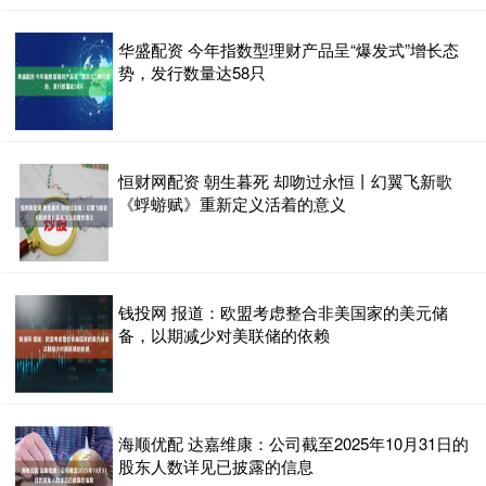
华盛配资 今年指数型理财产品呈“爆发式”增长态
势，发行数量达58只
恒财网配资 朝生暮死 却吻过永恒丨幻翼飞新歌
《蜉蝣赋》重新定义活着的意义
钱投网 报道：欧盟考虑整合非美国家的美元储
备，以期减少对美联储的依赖
海顺优配 达嘉维康：公司截至2025年10月31日的
股东人数详见已披露的信息