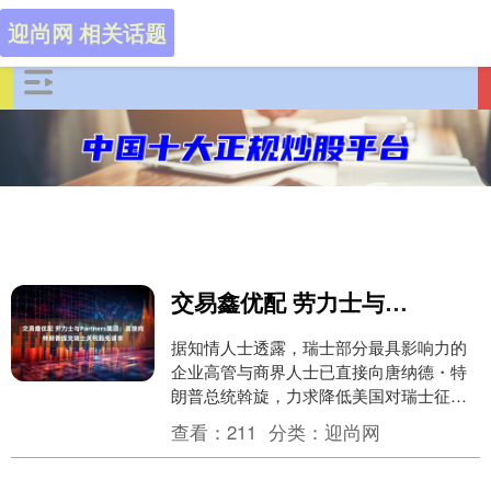
迎尚网 相关话题
交易鑫优配 劳力士与Partners集团：直接向特朗普提交瑞士关税豁免请求
据知情人士透露，瑞士部分最具影响力的
企业高管与商界人士已直接向唐纳德・特
朗普总统斡旋，力求降低美国对瑞士征收
的关税。 这些知情人士表示，Partners 集
查看：
211
分类：
迎尚网
团（....