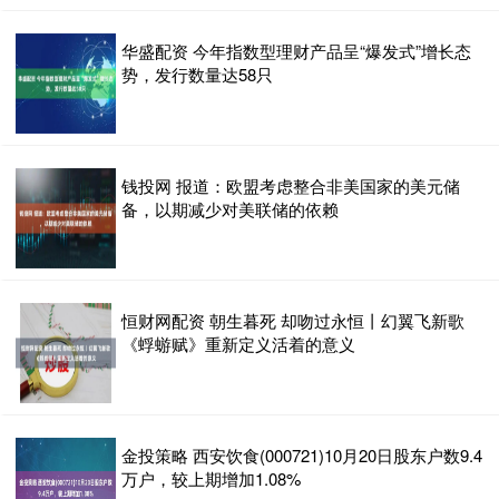
华盛配资 今年指数型理财产品呈“爆发式”增长态
势，发行数量达58只
钱投网 报道：欧盟考虑整合非美国家的美元储
备，以期减少对美联储的依赖
恒财网配资 朝生暮死 却吻过永恒丨幻翼飞新歌
《蜉蝣赋》重新定义活着的意义
金投策略 西安饮食(000721)10月20日股东户数9.4
万户，较上期增加1.08%