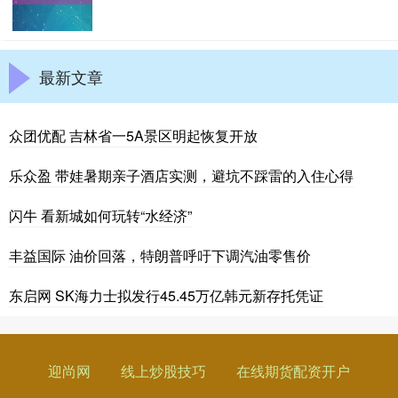
最新文章
众团优配 吉林省一5A景区明起恢复开放
乐众盈 带娃暑期亲子酒店实测，避坑不踩雷的入住心得
闪牛 看新城如何玩转“水经济”
丰益国际 油价回落，特朗普呼吁下调汽油零售价
东启网 SK海力士拟发行45.45万亿韩元新存托凭证
迎尚网
线上炒股技巧
在线期货配资开户