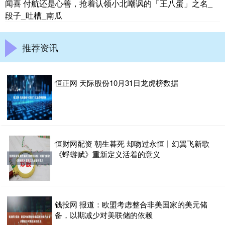
闻喜 付航还是心善，抢着认领小北嘲讽的「王八蛋」之名_
段子_吐槽_南瓜
推荐资讯
恒正网 天际股份10月31日龙虎榜数据
恒财网配资 朝生暮死 却吻过永恒丨幻翼飞新歌
《蜉蝣赋》重新定义活着的意义
钱投网 报道：欧盟考虑整合非美国家的美元储
备，以期减少对美联储的依赖