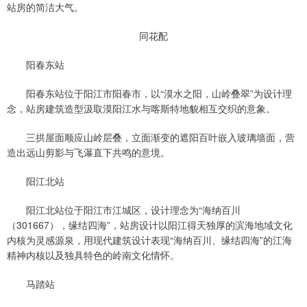
站房的简洁大气。
同花配
阳春东站
阳春东站位于阳江市阳春市，以“漠水之阳，山岭叠翠”为设计理
念，站房建筑造型汲取漠阳江水与喀斯特地貌相互交织的意象。
三拱屋面顺应山岭层叠，立面渐变的遮阳百叶嵌入玻璃墙面，营
造出远山剪影与飞瀑直下共鸣的意境。
阳江北站
阳江北站位于阳江市江城区，设计理念为“海纳百川
（301667），缘结四海”，站房设计以阳江得天独厚的滨海地域文化
内核为灵感源泉，用现代建筑设计表现“海纳百川、缘结四海”的江海
精神内核以及独具特色的岭南文化情怀。
马踏站