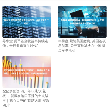
寻牛堂 货币基金收益率持续走
牛操盘 紧随美国撤兵, 英国连夜
低，全行业逼近“1时代”
急刹车, 公开宣称减少在中国周
边军事活动
配亿多配资 四川年味儿“天花
板”，就藏在这口不辣的土火锅
里｜我心目中的“锦绣天府·安逸
四川”