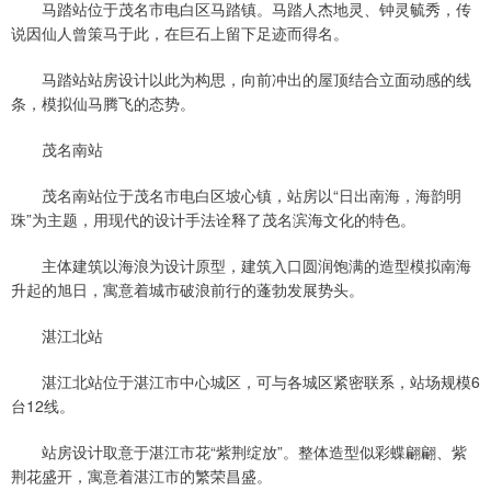
马踏站位于茂名市电白区马踏镇。马踏人杰地灵、钟灵毓秀，传
说因仙人曾策马于此，在巨石上留下足迹而得名。
马踏站站房设计以此为构思，向前冲出的屋顶结合立面动感的线
条，模拟仙马腾飞的态势。
茂名南站
茂名南站位于茂名市电白区坡心镇，站房以“日出南海，海韵明
珠”为主题，用现代的设计手法诠释了茂名滨海文化的特色。
主体建筑以海浪为设计原型，建筑入口圆润饱满的造型模拟南海
升起的旭日，寓意着城市破浪前行的蓬勃发展势头。
湛江北站
湛江北站位于湛江市中心城区，可与各城区紧密联系，站场规模6
台12线。
站房设计取意于湛江市花“紫荆绽放”。整体造型似彩蝶翩翩、紫
荆花盛开，寓意着湛江市的繁荣昌盛。