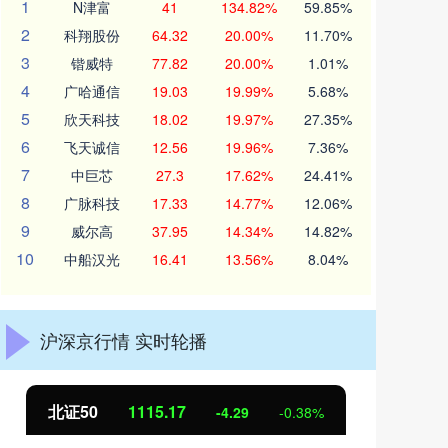
1
N津富
41
134.82%
59.85%
2
科翔股份
64.32
20.00%
11.70%
3
锴威特
77.82
20.00%
1.01%
4
广哈通信
19.03
19.99%
5.68%
5
欣天科技
18.02
19.97%
27.35%
6
飞天诚信
12.56
19.96%
7.36%
7
中巨芯
27.3
17.62%
24.41%
8
广脉科技
17.33
14.77%
12.06%
9
威尔高
37.95
14.34%
14.82%
10
中船汉光
16.41
13.56%
8.04%
沪深京行情 实时轮播
北证50
1115.17
创
-4.29
-0.38%