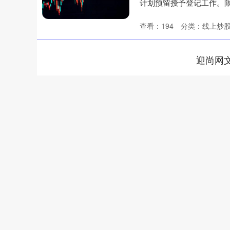
计划预留授予登记工作。限制
查看：
194
分类：
线上炒
迎尚网
深证成指
14070.78
49
0.01%
-73.43
-0