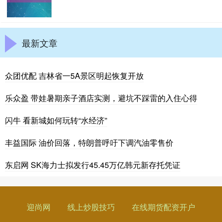
最新文章
众团优配 吉林省一5A景区明起恢复开放
乐众盈 带娃暑期亲子酒店实测，避坑不踩雷的入住心得
闪牛 看新城如何玩转“水经济”
丰益国际 油价回落，特朗普呼吁下调汽油零售价
东启网 SK海力士拟发行45.45万亿韩元新存托凭证
迎尚网
线上炒股技巧
在线期货配资开户