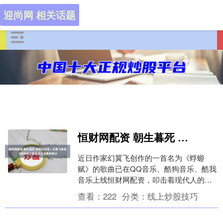
迎尚网 相关话题
恒财网配资 朝生暮死 却吻过永恒丨幻翼飞新歌《蜉蝣赋》重新定义活着的意义
近日作家幻翼飞创作的一首名为《蜉蝣
赋》的歌曲已在QQ音乐、酷狗音乐、酷我
音乐上线恒财网配资，叩击着现代人的心
灵。幻翼飞通过蜉蝣这一微小生物的视
查看：
222
分类：
线上炒股技巧
角，完成了一场关于....