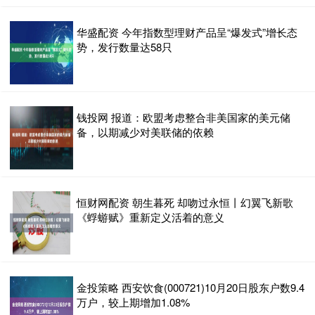
华盛配资 今年指数型理财产品呈“爆发式”增长态
势，发行数量达58只
钱投网 报道：欧盟考虑整合非美国家的美元储
备，以期减少对美联储的依赖
恒财网配资 朝生暮死 却吻过永恒丨幻翼飞新歌
《蜉蝣赋》重新定义活着的意义
金投策略 西安饮食(000721)10月20日股东户数9.4
万户，较上期增加1.08%