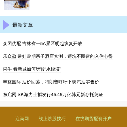
最新文章
众团优配 吉林省一5A景区明起恢复开放
乐众盈 带娃暑期亲子酒店实测，避坑不踩雷的入住心得
闪牛 看新城如何玩转“水经济”
丰益国际 油价回落，特朗普呼吁下调汽油零售价
东启网 SK海力士拟发行45.45万亿韩元新存托凭证
迎尚网
线上炒股技巧
在线期货配资开户