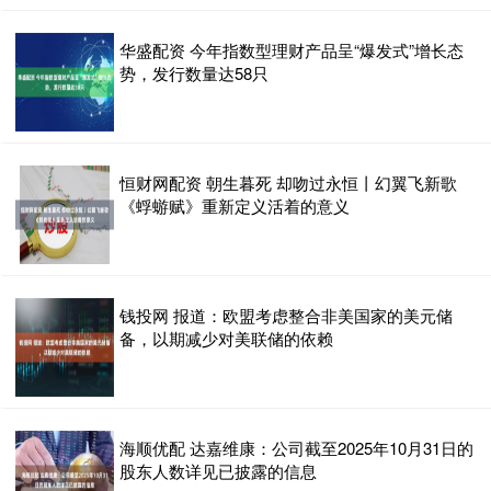
华盛配资 今年指数型理财产品呈“爆发式”增长态
势，发行数量达58只
恒财网配资 朝生暮死 却吻过永恒丨幻翼飞新歌
《蜉蝣赋》重新定义活着的意义
钱投网 报道：欧盟考虑整合非美国家的美元储
备，以期减少对美联储的依赖
海顺优配 达嘉维康：公司截至2025年10月31日的
股东人数详见已披露的信息