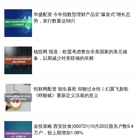
华盛配资 今年指数型理财产品呈“爆发式”增长态
势，发行数量达58只
钱投网 报道：欧盟考虑整合非美国家的美元储
备，以期减少对美联储的依赖
恒财网配资 朝生暮死 却吻过永恒丨幻翼飞新歌
《蜉蝣赋》重新定义活着的意义
金投策略 西安饮食(000721)10月20日股东户数9.4
万户，较上期增加1.08%