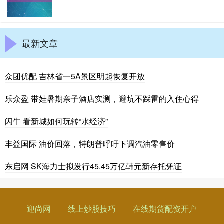
最新文章
众团优配 吉林省一5A景区明起恢复开放
乐众盈 带娃暑期亲子酒店实测，避坑不踩雷的入住心得
闪牛 看新城如何玩转“水经济”
丰益国际 油价回落，特朗普呼吁下调汽油零售价
东启网 SK海力士拟发行45.45万亿韩元新存托凭证
迎尚网
线上炒股技巧
在线期货配资开户