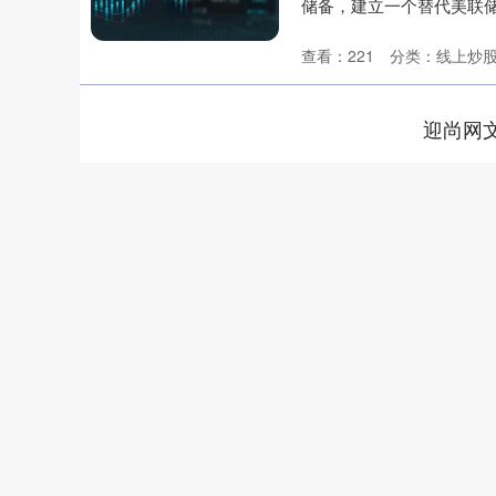
储备，建立一个替代美联
少对美国....
查看：
221
分类：
线上炒
迎尚网
深证成指
14311.01
9.68
1.02%
200.89