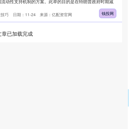
储流动性支持机制的方案。此举的目的是在特朗普政府时期减
钱投网
股技巧
日期：11-24
来源：亿配资官网
文章已加载完成
沪深300
4694.44
1.42%
43.13
0.93%