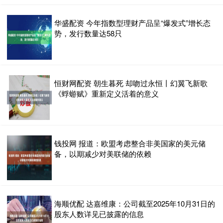
华盛配资 今年指数型理财产品呈“爆发式”增长态
势，发行数量达58只
恒财网配资 朝生暮死 却吻过永恒丨幻翼飞新歌
《蜉蝣赋》重新定义活着的意义
钱投网 报道：欧盟考虑整合非美国家的美元储
备，以期减少对美联储的依赖
海顺优配 达嘉维康：公司截至2025年10月31日的
股东人数详见已披露的信息