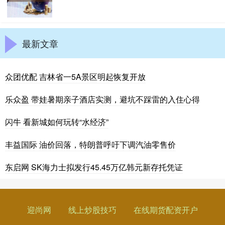
最新文章
众团优配 吉林省一5A景区明起恢复开放
乐众盈 带娃暑期亲子酒店实测，避坑不踩雷的入住心得
闪牛 看新城如何玩转“水经济”
丰益国际 油价回落，特朗普呼吁下调汽油零售价
东启网 SK海力士拟发行45.45万亿韩元新存托凭证
迎尚网
线上炒股技巧
在线期货配资开户