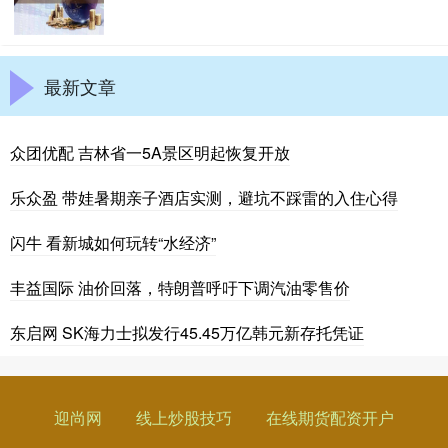
最新文章
众团优配 吉林省一5A景区明起恢复开放
乐众盈 带娃暑期亲子酒店实测，避坑不踩雷的入住心得
闪牛 看新城如何玩转“水经济”
丰益国际 油价回落，特朗普呼吁下调汽油零售价
东启网 SK海力士拟发行45.45万亿韩元新存托凭证
迎尚网
线上炒股技巧
在线期货配资开户