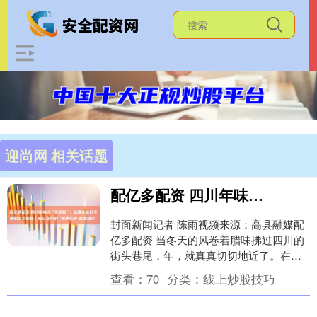
迎尚网 相关话题
配亿多配资 四川年味儿“天花板”，就藏在这口不辣的土火锅里｜我心目中的“锦绣天府·安逸四川”
封面新闻记者 陈雨视频来源：高县融媒配
亿多配资 当冬天的风卷着腊味拂过四川的
街头巷尾，年，就真真切切地近了。在巴
蜀大地上，一千个人心中或许有一千种年
查看：
70
分类：
线上炒股技巧
味，但在宜宾....