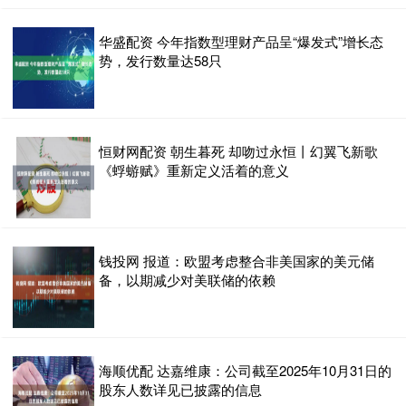
华盛配资 今年指数型理财产品呈“爆发式”增长态
势，发行数量达58只
恒财网配资 朝生暮死 却吻过永恒丨幻翼飞新歌
《蜉蝣赋》重新定义活着的意义
钱投网 报道：欧盟考虑整合非美国家的美元储
备，以期减少对美联储的依赖
海顺优配 达嘉维康：公司截至2025年10月31日的
股东人数详见已披露的信息